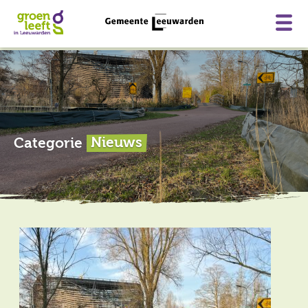
Skip
to
content
Home
Categorie
Nieuws
Wat doet de gemeente?
Wat kan ik zelf doen?
Subsidies
Projecten
Kaart
Nieuws