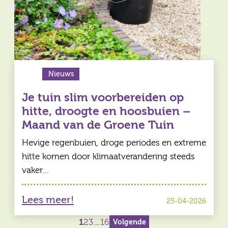
Nieuws
Je tuin slim voorbereiden op
hitte, droogte en hoosbuien –
Maand van de Groene Tuin
Hevige regenbuien, droge periodes en extreme
hitte komen door klimaatverandering steeds
vaker…
Lees meer!
25-04-2026
Berichten
1
2
3
…
16
Volgende