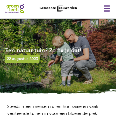
Skip
to
content
Home
Een natuurtuin? Zo fix je dat!
Wat doet de gemeente?
22 augustus 2023
Wat kan ik zelf doen?
Subsidies
Projecten
Kaart
Steeds meer mensen ruilen hun saaie en vaak
Nieuws
versteende tuinen in voor een bloeiende plek.