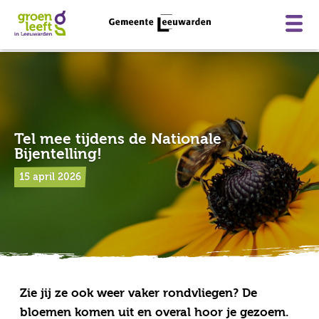
Skip
to
content
Home
Tel mee tijdens de Nationale
Bijentelling!
Wat doet de gemeente?
15 april 2026
Wat kan ik zelf doen?
Subsidies
Projecten
Kaart
Zie jij ze ook weer vaker rondvliegen? De
Nieuws
bloemen komen uit en overal hoor je gezoem.