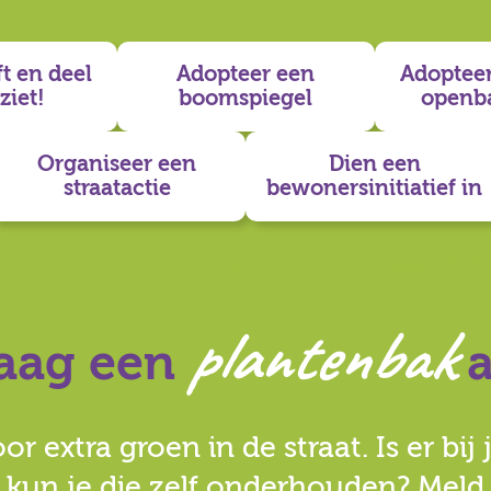
ft en deel
Adopteer een
Adopteer
ziet!
boomspiegel
openb
Organiseer een
Dien een
straatactie
bewonersinitiatief in
plantenbak
aag een
a
r extra groen in de straat. Is er bij
 kun je die zelf onderhouden? Meld