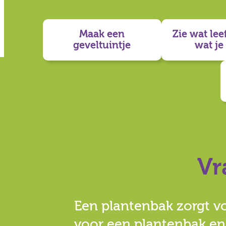
Maak een
Zie wat lee
geveltuintje
wat je 
Vr
Een plantenbak zorgt voo
voor een plantenbak en