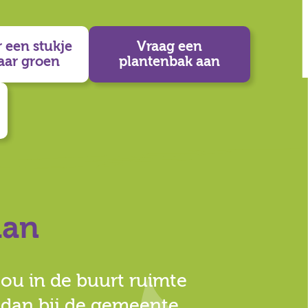
 een stukje
Vraag een
aar groen
plantenbak aan
an
 jou in de buurt ruimte
 dan bij de gemeente