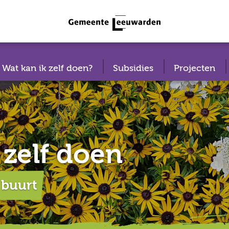
Wat kan ik zelf doen?
Subsidies
Projecten
 zelf doen
 buurt