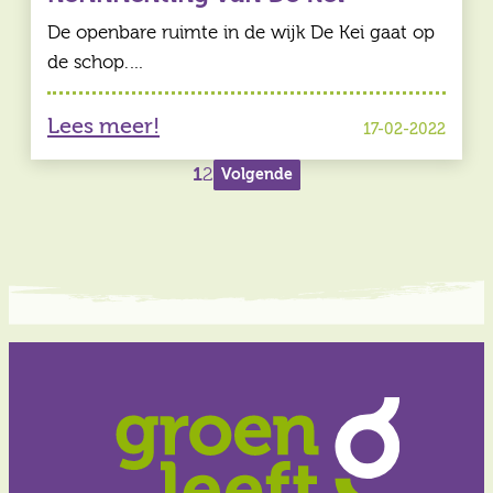
De openbare ruimte in de wijk De Kei gaat op
de schop.…
Lees meer!
17-02-2022
Berichten
1
2
Volgende
paginering