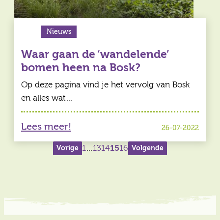
Nieuws
Waar gaan de ‘wandelende’
bomen heen na Bosk?
Op deze pagina vind je het vervolg van Bosk
en alles wat…
Lees meer!
26-07-2022
Berichten
1
…
13
14
15
16
Vorige
Volgende
paginering